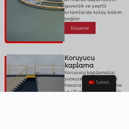
güvenlik ve çeşitli
ortamlarda kolay bakım
sağlar.
Döşeme
Koruyucu
kaplama
Koruyucu kaplamalar
yüzeyleri korozyona ve
Turkish
hasara karşı korur, neme
ve UV ışınlarına karşı bir
bariyer oluşturarak
inşaat ve otomotiv gibi
endüstrilerdeki
yapıların ömrünü
uzatmak için gereklidir.