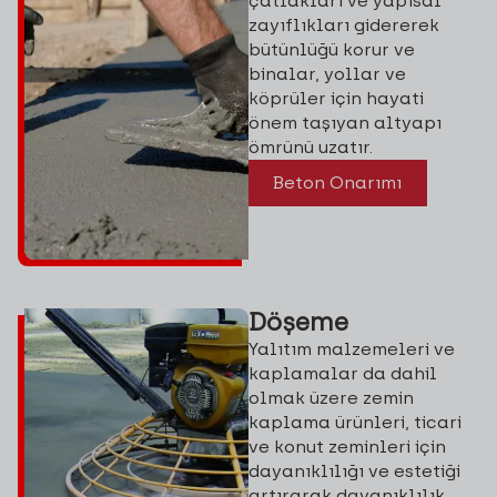
çatlakları ve yapısal
zayıflıkları gidererek
bütünlüğü korur ve
binalar, yollar ve
köprüler için hayati
önem taşıyan altyapı
ömrünü uzatır.
Beton Onarımı
Döşeme
Yalıtım malzemeleri ve
kaplamalar da dahil
olmak üzere zemin
kaplama ürünleri, ticari
ve konut zeminleri için
dayanıklılığı ve estetiği
artırarak dayanıklılık,