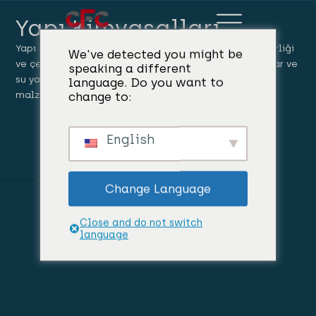
Yapı Kimyasalları
Yapı kimyasalları, modern inşaatın gücü, sürdürülebilirliği
We've detected you might be
ve çevre dostu olması için hayati önem taşıyan katkılar ve
speaking a different
su yalıtım çözümleri de dahil olmak üzere, binadaki
language. Do you want to
change to:
malzemelerin dayanıklılığını ve performansını artırır.
English
Change Language
Close and do not switch
language