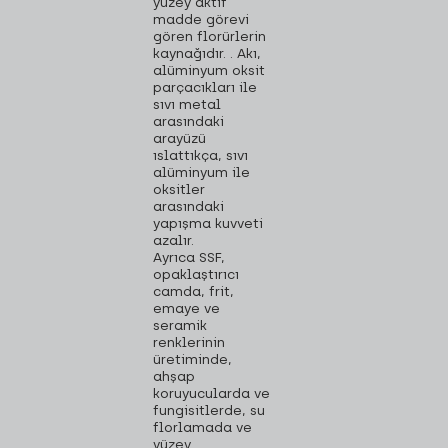
yüzey aktif
madde görevi
gören florürlerin
kaynağıdır. . Akı,
alüminyum oksit
parçacıkları ile
sıvı metal
arasındaki
arayüzü
ıslattıkça, sıvı
alüminyum ile
oksitler
arasındaki
yapışma kuvveti
azalır.
Ayrıca SSF,
opaklaştırıcı
camda, frit,
emaye ve
seramik
renklerinin
üretiminde,
ahşap
koruyucularda ve
fungisitlerde, su
florlamada ve
yüzey