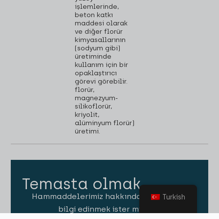
işlemlerinde,
beton katkı
maddesi olarak
ve diğer florür
kimyasallarının
(sodyum gibi)
üretiminde
kullanım için bir
opaklaştırıcı
görevi görebilir.
florür,
magnezyum-
silikoflorür,
kriyolit,
alüminyum florür)
üretimi.
Temasta olmak
Hammaddelerimiz hakkında daha fazla
Turkish
bilgi edinmek ister misiniz?