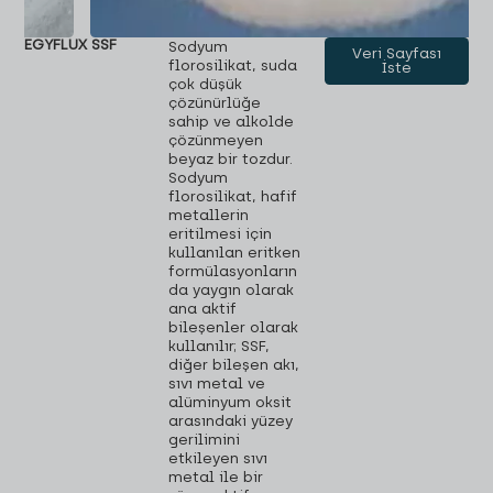
EGYFLUX SSF
Sodyum
Veri Sayfası
florosilikat, suda
İste
çok düşük
çözünürlüğe
sahip ve alkolde
çözünmeyen
beyaz bir tozdur.
Sodyum
florosilikat, hafif
metallerin
eritilmesi için
kullanılan eritken
formülasyonların
da yaygın olarak
ana aktif
bileşenler olarak
kullanılır; SSF,
diğer bileşen akı,
sıvı metal ve
alüminyum oksit
arasındaki yüzey
gerilimini
etkileyen sıvı
metal ile bir