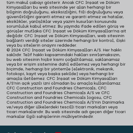
tüm makul çabayı gösterir. Ancak CFC İnşaat ve Döküm
Kimyasalları bu web sitesinde yer alan herhangi bir
bilginin doğruluğunu, eksiksizliğini, fiili doğruluğunu veya
güvenilirliğini garanti etmez ve garanti etmez ve hatalar,
eksiklikler, yanlışlıklar veya yazım kusurları konusunda
sorumluluk kabul etmez. Bu yayında ifade edilen görüş ve
görüşler mutlaka CFC İnşaat ve Döküm Kimyasalları'na ait
değildir. CFC İnşaat ve Döküm Kimyasalları, web sitesinin
bağlantı verdiği siteler üzerinde herhangi bir kontrol, ilişki
veya bu sitelerin onayını reddeder.
© 2024 CFC İnşaat ve Döküm Kimyasalları A/S. Her hakkı
saklıdır. Telif hakkı kapsamındaki hakları sınırlamaksızın,
bu web sitesinin hiçbir kısmı çoğaltılamaz, saklanamaz
veya bir erişim sistemine dahil edilemez veya herhangi bir
biçimde, herhangi bir yöntemle (elektronik, mekanik,
fotokopi, kayıt veya başka şekilde) veya herhangi bir
amaçla iletilemez. CFC İnşaat ve Döküm Kimyasalları
A/S'nin açık yazılı izni olmadan bu amaçla kullanılamaz.
CFC Construction and Foundries Chemicals, CFC
Construction and Foundries Chemicals A/S ve CFC
Construction and Foundries Chemicals logosu, CFC
Construction and Foundries Chemicals A/S'nin Danimarka
ve/veya diğer ülkelerdeki tescilli ticari markaları veya
ticari markalarıdır. Bu web sitesinde adı geçen diğer ticari
markalar ilgili sahiplerinin mülkiyetindedir.