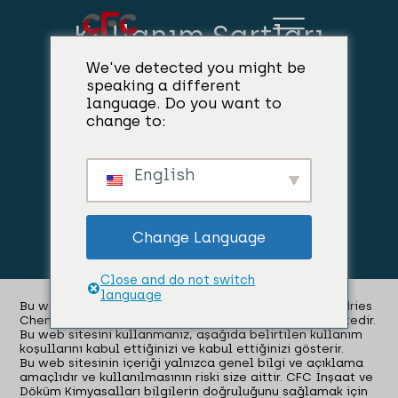
Kullanım Şartları
We've detected you might be
speaking a different
language. Do you want to
change to:
English
Change Language
Close and do not switch
language
Bu web sitesi Aarhus'taki CFC Construction and Foundries
Chemicals A/S'ye aittir ve onun tarafından işletilmektedir.
Bu web sitesini kullanmanız, aşağıda belirtilen kullanım
koşullarını kabul ettiğinizi ve kabul ettiğinizi gösterir.
Bu web sitesinin içeriği yalnızca genel bilgi ve açıklama
amaçlıdır ve kullanılmasının riski size aittir. CFC İnşaat ve
Döküm Kimyasalları bilgilerin doğruluğunu sağlamak için