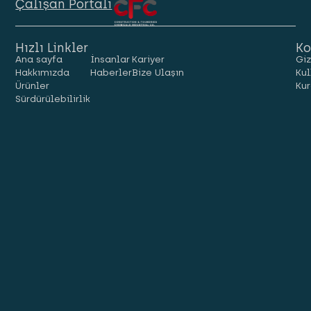
Çalışan Portalı
Hızlı Linkler
Ko
Ana sayfa
İnsanlar
Kariyer
Giz
Hakkımızda
Haberler
Bize Ulaşın
Kul
Ürünler
Kur
Sürdürülebilirlik