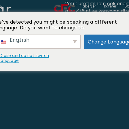
ar
Çelik üretimi için çok önem
Haberler
Kariyer
Bi
ik
sünekliğini ve korozyon dir
manganez gibi elementlerle
've detected you might be speaking a different
endüstrileri destekler.
nguage. Do you want to change to:
English
Change Languag
Close and do not switch
language