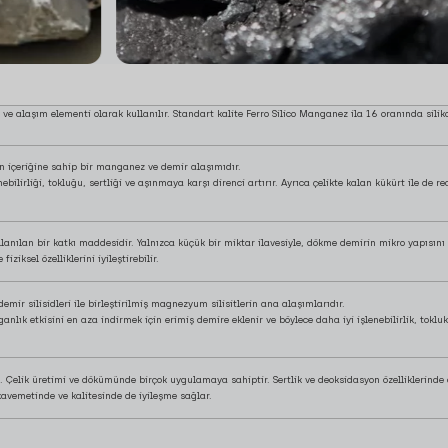
i ve alaşım elementi olarak kullanılır. Standart kalite Ferro Silico Manganez ila 16 oranında siliko
n içeriğine sahip bir manganez ve demir alaşımıdır.
irliği, tokluğu, sertliği ve aşınmaya karşı direnci artırır. Ayrıca çelikte kalan kükürt ile de r
anılan bir katkı maddesidir. Yalnızca küçük bir miktar ilavesiyle, dökme demirin mikro yapısını ön
ziksel özelliklerini iyileştirebilir.
mir silisidleri ile birleştirilmiş magnezyum silisitlerin ana alaşımlarıdır.
ganlık etkisini en aza indirmek için erimiş demire eklenir ve böylece daha iyi işlenebilirlik, toklu
. Çelik üretimi ve dökümünde birçok uygulamaya sahiptir. Sertlik ve deoksidasyon özelliklerinde 
vemetinde ve kalitesinde de iyileşme sağlar.