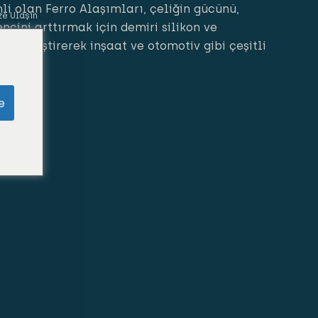
li olan Ferro Alaşımları, çeliğin gücünü,
ze Ulaşın
encini arttırmak için demiri silikon ve
 birleştirerek inşaat ve otomotiv gibi çeşitli
e