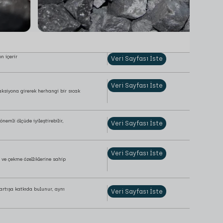
n içerir
Veri Sayfası İste
Veri Sayfası İste
eaksiyona girerek herhangi bir sıcak
emli ölçüde iyileştirebilir,
Veri Sayfası İste
Veri Sayfası İste
k ve çekme özelliklerine sahip
artışa katkıda bulunur, aynı
Veri Sayfası İste