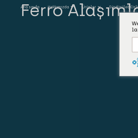
Ferro Alaşıml
Ana sayfa
Hakkımızda
Ürünler
Sürdürülebilirl
We
la