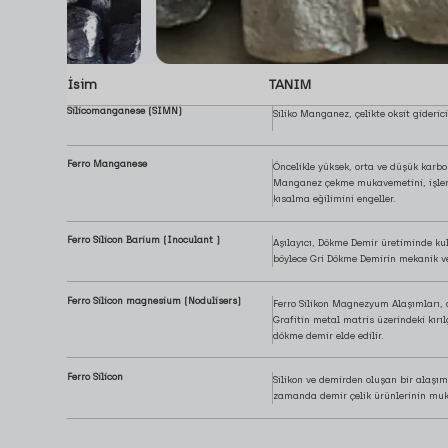
İsim
TANIM
Silicomanganese (SIMN)
Siliko Manganez, çelikte oksit gideric
Ferro Manganese
Öncelikle yüksek, orta ve düşük karbo
Manganez çekme mukavemetini, işlenebil
kısalma eğilimini engeller.
Ferro Silicon Barium (Inoculant )
Aşılayıcı, Dökme Demir üretiminde kull
böylece Gri Dökme Demirin mekanik ve fi
Ferro Silicon magnesium (Nodulisers)
Ferro Silikon Magnezyum Alaşımları, de
Grafitin metal matris üzerindeki kırıl
dökme demir elde edilir.
Ferro Silicon
Silikon ve demirden oluşan bir alaşım
zamanda demir çelik ürünlerinin muka