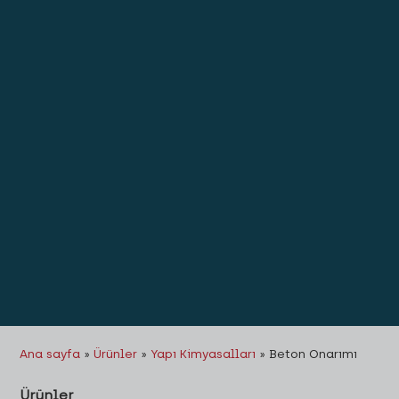
Ana sayfa
»
Ürünler
»
Yapı Kimyasalları
»
Beton Onarımı
Ürünler