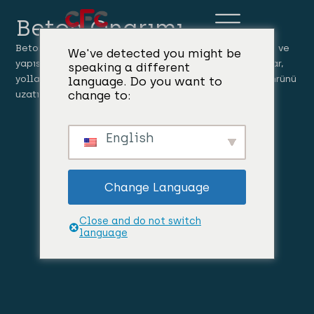
Beton Onarımı
Beton onarım ürünleri hasarlı betonu onarır, çatlakları ve
We've detected you might be
yapısal zayıflıkları gidererek bütünlüğü korur ve binalar,
speaking a different
yollar ve köprüler için hayati önem taşıyan altyapı ömrünü
language. Do you want to
change to:
uzatır.
English
Change Language
Close and do not switch
language