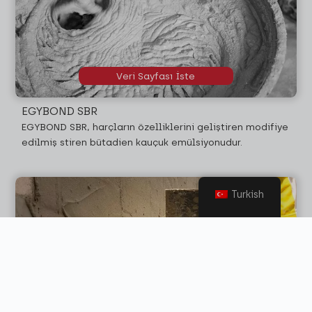
Veri Sayfası İste
EGYBOND SBR
EGYBOND SBR, harçların özelliklerini geliştiren modifiye
edilmiş stiren bütadien kauçuk emülsiyonudur.
Turkish
Veri Sayfası İste