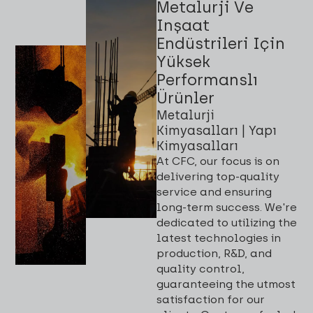
Metalurji Ve
Inşaat
Endüstrileri Için
Yüksek
Performanslı
Ürünler
Metalurji
Kimyasalları | Yapı
Kimyasalları
At CFC, our focus is on
delivering top-quality
service and ensuring
long-term success. We're
dedicated to utilizing the
latest technologies in
production, R&D, and
quality control,
guaranteeing the utmost
satisfaction for our