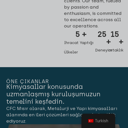
clients. Our team, fueled
by passion and
enthusiasm, is committed
to excellence across all
our operations.
5
 +
25
15
+
+
İhracat Yaptığı
Deneyim
ortaklık
Ülkeler
ÖNE ÇIKANLAR
Kimyasallar konusunda
uzmanlaşmış kuruluşumuzun
temelini keşfedin.
CFC Mısır olarak, Metalurji ve Yapı kimyasalları
alanında en ileri çözümleri sağlamada öncülük
Turkish
ediyoruz.