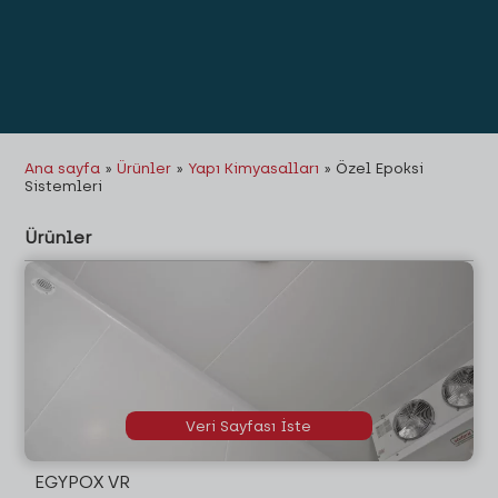
Ana sayfa
»
Ürünler
»
Yapı Kimyasalları
»
Özel Epoksi
Sistemleri
Ürünler
Veri Sayfası İste
EGYPOX VR