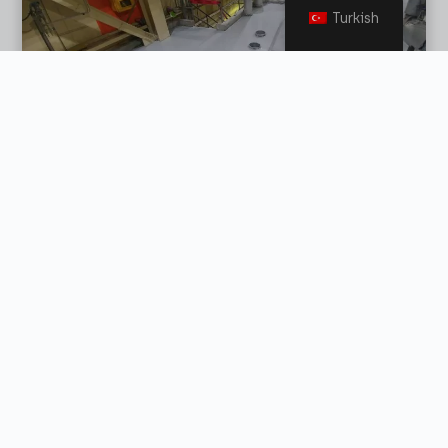
Turkish
Veri Sayfası İste
EGYPOX EPN
Kimyasallara karşı yüksek dirençli epoksi NOVOLAK.
Veri Sayfası İste
EGYPOX 3D
İki bileşenli, metalik zemin ve 3D poster üzeri için