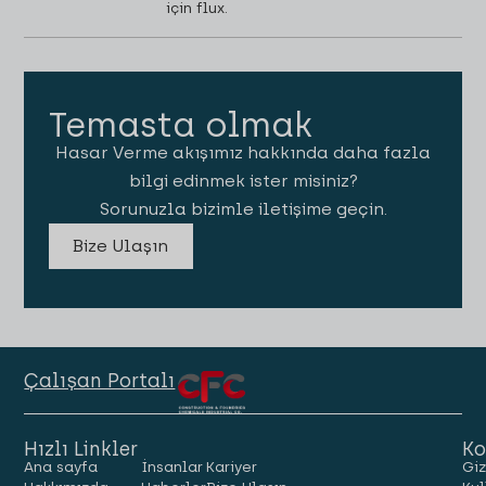
için flux.
Temasta olmak
Hasar Verme akışımız hakkında daha fazla
bilgi edinmek ister misiniz?
Sorunuzla bizimle iletişime geçin.
Bize Ulaşın
Çalışan Portalı
Hızlı Linkler
Ko
Ana sayfa
İnsanlar
Kariyer
Giz