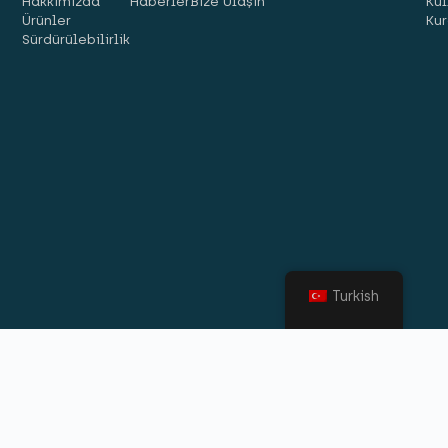
Hakkımızda
Haberler
Bize Ulaşın
Kul
Ürünler
Kur
Sürdürülebilirlik
Turkish