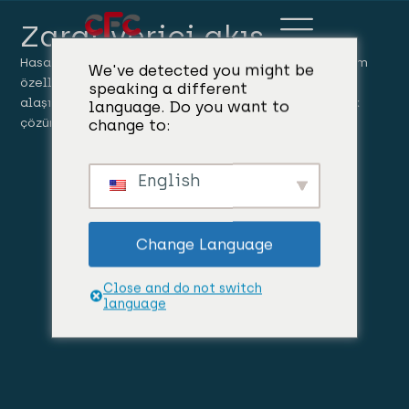
Zarar verici akış
Hasar Giderme Akısı bölümü, metal kalitesini ve döküm
We've detected you might be
özelliklerini iyileştirmek için çok önemli olan,
speaking a different
alaşımlardaki magnezyum içeriğini azaltmaya yönelik
language. Do you want to
change to:
çözümler sunar.
English
Change Language
Close and do not switch
language