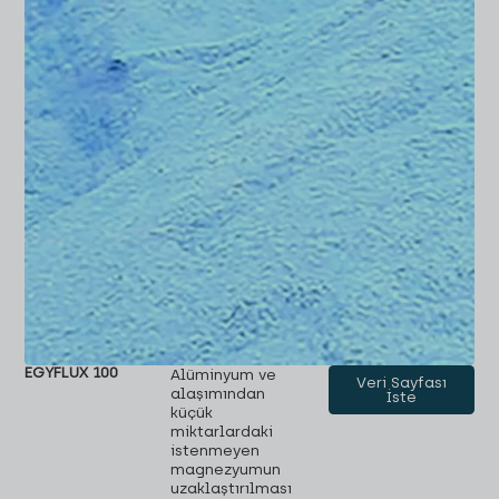
EGYFLUX 100
Alüminyum ve
Veri Sayfası
alaşımından
İste
küçük
miktarlardaki
istenmeyen
magnezyumun
uzaklaştırılması