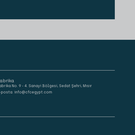
abrika
abrika No. 9 - 4. Sanayi Bölgesi, Sedat Şehri, Mısır
-posta: info@cfcegypt.com