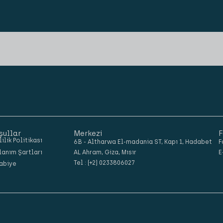
şullar
Merkezi
F
lilik Politikası
6B - Altharwa El-madania ST, Kapı 1, Hadabet
F
lanım Şartları
AL Ahram, Giza, Mısır
E
Tel : (+2) 0233806027
abiye