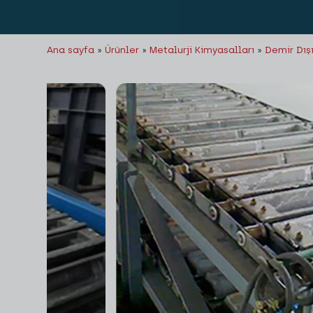
Ana sayfa
»
Ürünler
»
Metalurji Kimyasalları
»
Demir Dış