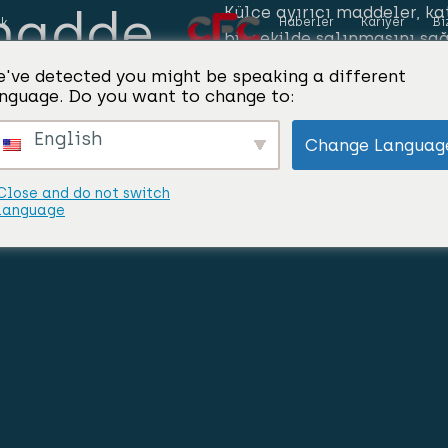
 madde
Külçe ayırıcı maddeler, ka
Haberler
Kariyer
Bi
ik
bir şekilde salınmasını sa
formülasyonlardır.
've detected you might be speaking a different
nguage. Do you want to change to:
English
Change Languag
Close and do not switch
language