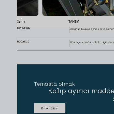
İsim
TANIM
EGYDYE 88
Dökümün kolayca akmasını ve alüminy
EGYDYE 10
Alüminyum döküm kalıpları için ayır
Temasta olmak
Kalıp ayırıcı madde
Bize Ulaşın