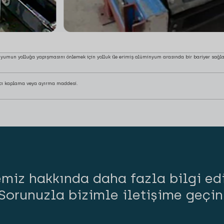
umun yolluğa yapışmasını önlemek için yolluk ile erimiş alüminyum arasında bir bariyer sağ
ıcı kaplama veya ayırma maddesi.
miz hakkında daha fazla bilgi ed
Sorunuzla bizimle iletişime geçin