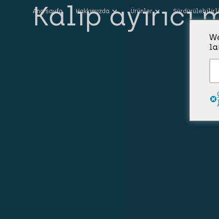
Kalıp ayırıcı
Ana sayfa
Hakkımızda
Ürünler
Sürdürülebilirl
We
la