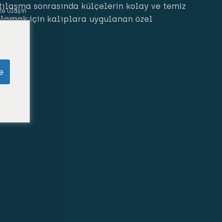
tılaşma sonrasında külçelerin kolay ve temiz
ze Ulaşın
ğlamak için kalıplara uygulanan özel
e