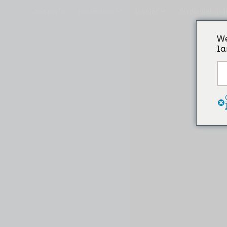
Ana sayfa
Hakkımızda
Ürünler
Sürdürülebilirl
We
la