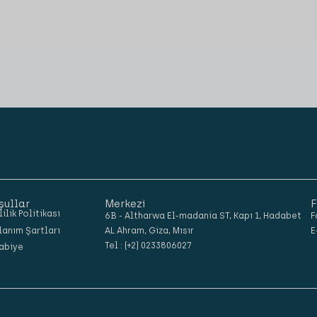
şullar
Merkezi
F
lilik Politikası
6B - Altharwa El-madania ST, Kapı 1, Hadabet
F
lanım Şartları
AL Ahram, Giza, Mısır
E
Tel : (+2) 0233806027
abiye