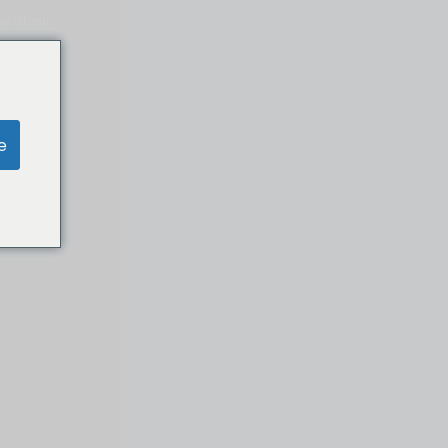
ze Ulaşın
e