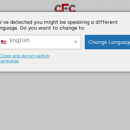
Haberler
Kariyer
Bi
ik
Categories:
Bakır akıları
've detected you might be speaking a different
nguage. Do you want to change to:
English
Change Languag
Close and do not switch
language