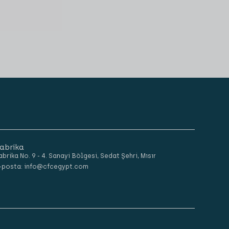
abrika
abrika No. 9 - 4. Sanayi Bölgesi, Sedat Şehri, Mısır
-posta: info@cfcegypt.com