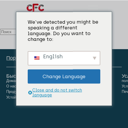
Categories:
Медные флюсы
We've detected you might be
speaking a different
language. Do you want to
change to:
English
Портал сотрудников
Быстрые ссылки
Ус
Change Language
Домашняя страница
Люди
Карьера
пол
О нас
Новости
Связаться с нами
Усл
Close and do not switch
Продукты
Печ
language
Устойчивое развитие