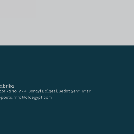
abrika
abrika No. 9 - 4. Sanayi Bölgesi, Sedat Şehri, Mısır
-posta: info@cfcegypt.com