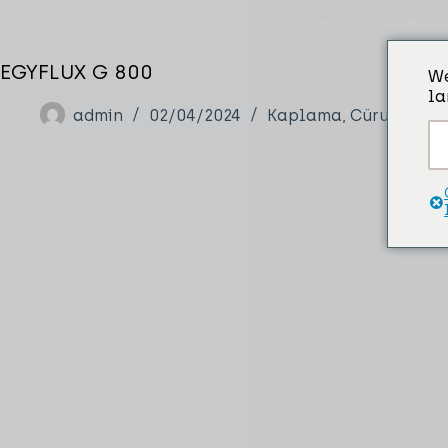
Ana sayfa
Hakkımızda
Ürünler
Sürdürülebilirl
EGYFLUX G 800
We
la
admin
02/04/2024
Kaplama, Cüruflama, 