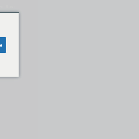
ze Ulaşın
e