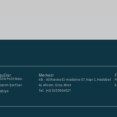
şullar
Merkezi
F
lilik Politikası
6B - Altharwa El-madania ST, Kapı 1, Hadabet
F
lanım Şartları
AL Ahram, Giza, Mısır
E
Tel : (+2) 0233806027
abiye