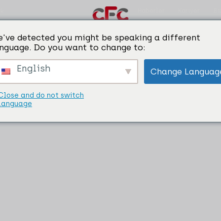
Haberler
Kariyer
Bi
ik
've detected you might be speaking a different
nguage. Do you want to change to:
Temizleme Fluxları
English
Change Languag
Close and do not switch
language