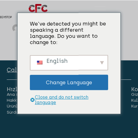
EGYSTOP
We've detected you might be
admin
04/04/2024
Su Yalıtımı
speaking a different
language. Do you want to
change to:
English
Çalışan Portalı
Change Language
Hızlı Linkler
Ko
Ana sayfa
İnsanlar
Kariyer
Giz
Close and do not switch
Hakkımızda
Haberler
Bize Ulaşın
Kul
language
Ürünler
Kur
Sürdürülebilirlik