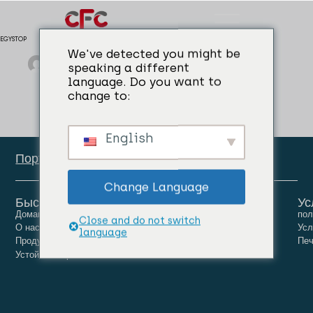
EGYSTOP
We've detected you might be
admin
04/04/2024
Гидроизоляция
speaking a different
language. Do you want to
change to:
English
Портал сотрудников
Change Language
Быстрые ссылки
Ус
Домашняя страница
Люди
Карьера
пол
Close and do not switch
О нас
Новости
Связаться с нами
Усл
language
Продукты
Печ
Устойчивое развитие