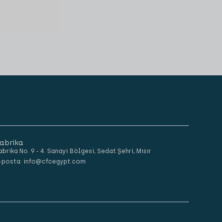
abrika
abrika No. 9 - 4. Sanayi Bölgesi, Sedat Şehri, Mısır
-posta: info@cfcegypt.com