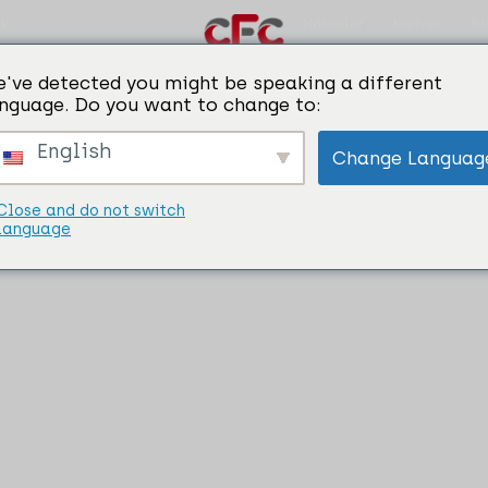
Haberler
Kariyer
Bi
ik
've detected you might be speaking a different
nguage. Do you want to change to:
English
Change Languag
Close and do not switch
language