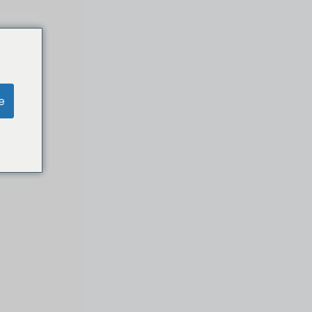
ze Ulaşın
e