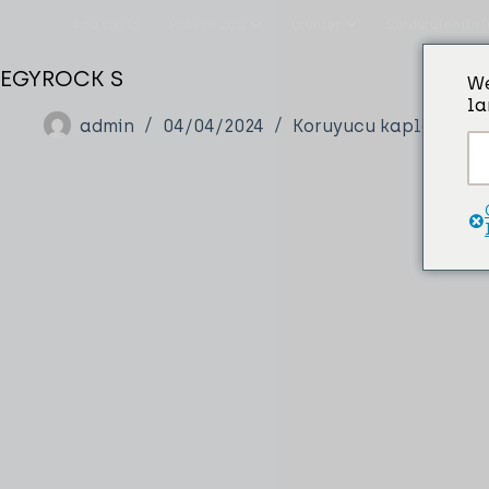
Ana sayfa
Hakkımızda
Ürünler
Sürdürülebilirl
EGYROCK S
We
la
admin
04/04/2024
Koruyucu kaplama