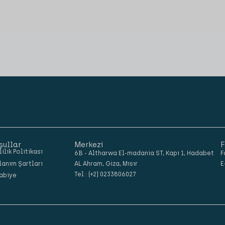
şullar
Merkezi
F
lilik Politikası
6B - Altharwa El-madania ST, Kapı 1, Hadabet
F
lanım Şartları
AL Ahram, Giza, Mısır
E
Tel : (+2) 0233806027
abiye