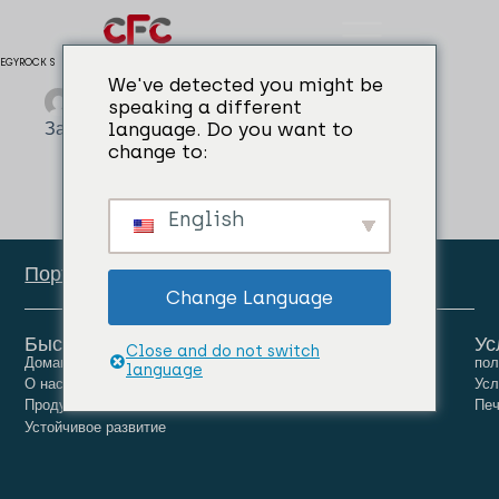
EGYROCK S
We've detected you might be
admin
04/04/2024
speaking a different
Защитное покрытие
language. Do you want to
change to:
English
Портал сотрудников
Change Language
Быстрые ссылки
Ус
Close and do not switch
Домашняя страница
Люди
Карьера
пол
language
О нас
Новости
Связаться с нами
Усл
Продукты
Печ
Устойчивое развитие