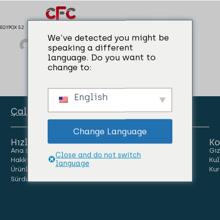
EGYPOX 52
We've detected you might be
admin
04/04/2024
Döşeme
speaking a different
language. Do you want to
change to:
English
Çalışan Portalı
Change Language
Hızlı Linkler
Ko
Ana sayfa
İnsanlar
Kariyer
Giz
Close and do not switch
Hakkımızda
Haberler
Bize Ulaşın
Kul
language
Ürünler
Kur
Sürdürülebilirlik