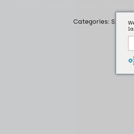
Ana sayfa
Hakkımızda
Ürünler
Sürdürülebilirl
Categories:
SICAK 
We
la