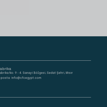
abrika
abrika No. 9 - 4. Sanayi Bölgesi, Sedat Şehri, Mısır
-posta: info@cfcegypt.com