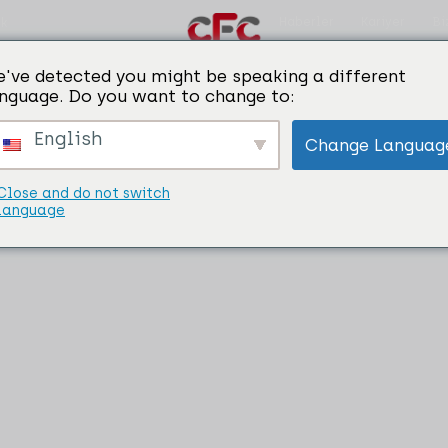
Haberler
Kariyer
Bi
ik
KAYIPLAMADAN ALÜMİNYUMUN GERİ KAZAN
've detected you might be speaking a different
nguage. Do you want to change to:
English
Change Languag
Close and do not switch
language