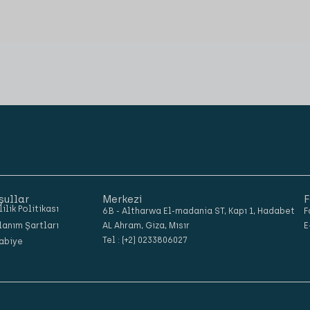
şullar
Merkezi
F
lilik Politikası
6B - Altharwa El-madania ST, Kapı 1, Hadabet
F
lanım Şartları
AL Ahram, Giza, Mısır
E
Tel : (+2) 0233806027
abiye