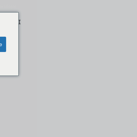
ze Ulaşın
ILMASI
e