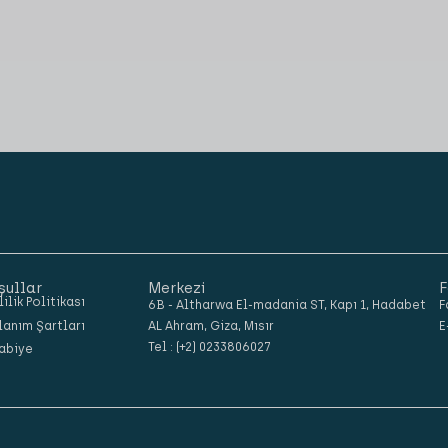
şullar
Merkezi
F
lilik Politikası
6B - Altharwa El-madania ST, Kapı 1, Hadabet
F
lanım Şartları
AL Ahram, Giza, Mısır
E
Tel : (+2) 0233806027
abiye