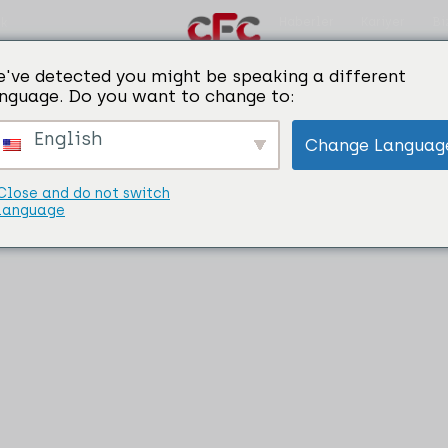
Haberler
Kariyer
Bi
ik
Categories:
KALIP AYRIŞTIRICI
've detected you might be speaking a different
nguage. Do you want to change to:
English
Change Languag
Close and do not switch
language