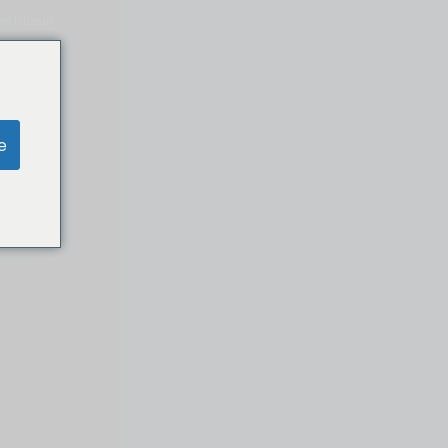
ze Ulaşın
e