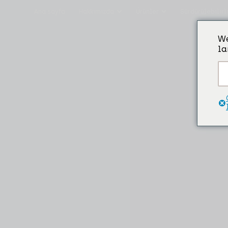
Ana sayfa
Hakkımızda
Ürünler
Sürdürülebilirl
We
la