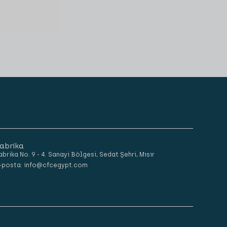
abrika
abrika No. 9 - 4. Sanayi Bölgesi, Sedat Şehri, Mısır
-posta: info@cfcegypt.com