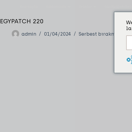
Ana sayfa
Hakkımızda
Ürünler
Sürdürülebilirl
EGYPATCH 220
We
la
admin
01/04/2024
Serbest bırakma ve ay