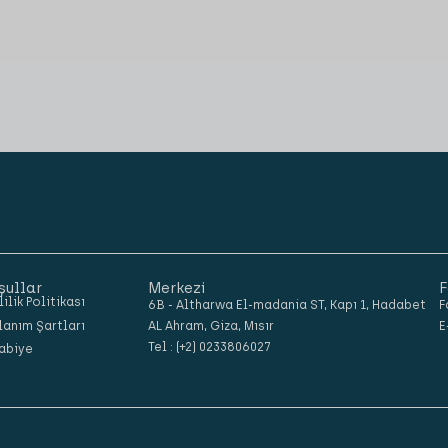
şullar
Merkezi
F
lilik Politikası
6B - Altharwa El-madania ST, Kapı 1, Hadabet
F
lanım Şartları
AL Ahram, Giza, Mısır
E
Tel : (+2) 0233806027
abiye