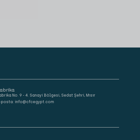
abrika
abrika No. 9 - 4. Sanayi Bölgesi, Sedat Şehri, Mısır
-posta: info@cfcegypt.com