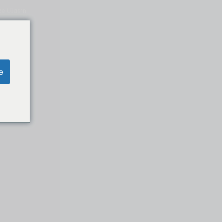
ze Ulaşın
e