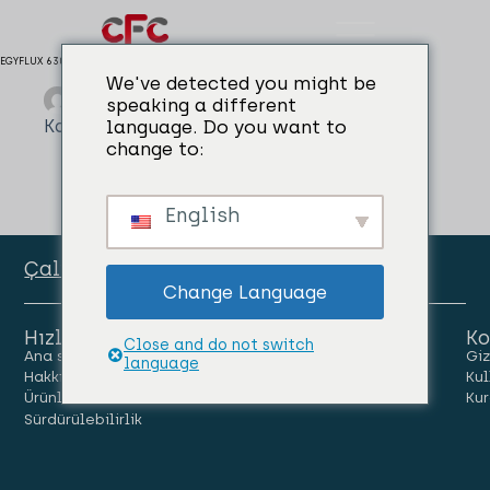
EGYFLUX 630
We've detected you might be
admin
02/04/2024
speaking a different
Kaplama, Cüruflama, Temizleme Fluxları
language. Do you want to
change to:
English
Çalışan Portalı
Change Language
Hızlı Linkler
Ko
Close and do not switch
Ana sayfa
İnsanlar
Kariyer
Giz
language
Hakkımızda
Haberler
Bize Ulaşın
Kul
Ürünler
Kur
Sürdürülebilirlik