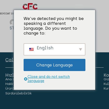
EGYCOAT 104 ZR
We've detected you might be
admin
01/04/2024
speaking a different
STEEL CORE & MOULD COATINGS
language. Do you want to
change to:
English
Çalışan Portalı
Change Language
Hızlı Linkler
Ko
Close and do not switch
Ana sayfa
İnsanlar
Kariyer
Giz
language
Hakkımızda
Haberler
Bize Ulaşın
Kul
Ürünler
Kur
Sürdürülebilirlik