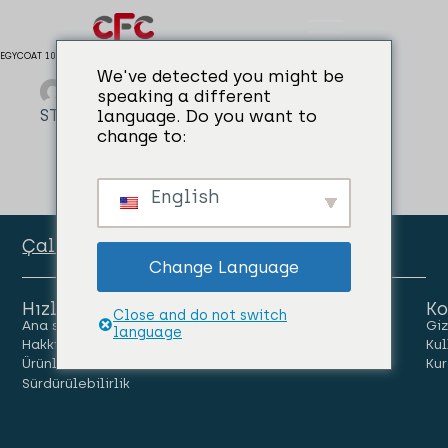
EGYCOAT 101 ZR
We've detected you might be
admin
01/04/2024
speaking a different
STEEL CORE & MOULD COATINGS
language. Do you want to
change to:
English
Çalışan Portalı
Change Language
Hızlı Linkler
Ko
Close and do not switch
Ana sayfa
İnsanlar
Kariyer
Giz
language
Hakkımızda
Haberler
Bize Ulaşın
Kul
Ürünler
Kur
Sürdürülebilirlik