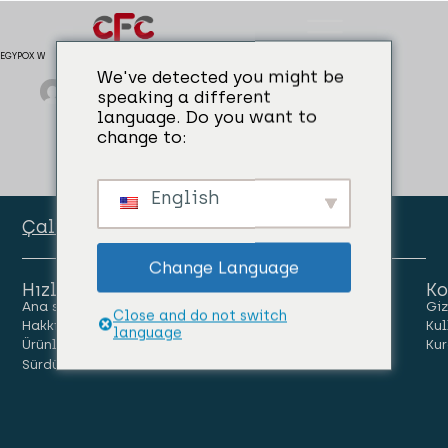
EGYPOX W
We've detected you might be
admin
04/04/2024
Döşeme
speaking a different
language. Do you want to
change to:
English
Çalışan Portalı
Change Language
Hızlı Linkler
Ko
Ana sayfa
İnsanlar
Kariyer
Giz
Close and do not switch
Hakkımızda
Haberler
Bize Ulaşın
Kul
language
Ürünler
Kur
Sürdürülebilirlik