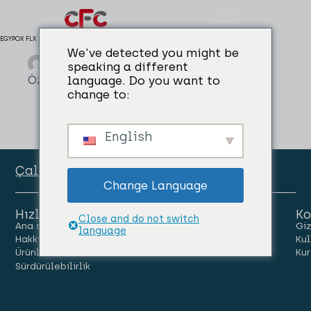
EGYPOX FLX
We've detected you might be
admin
04/04/2024
speaking a different
Özel Epoksi Sistemleri
language. Do you want to
change to:
English
Çalışan Portalı
Change Language
Hızlı Linkler
Ko
Close and do not switch
Ana sayfa
İnsanlar
Kariyer
Giz
language
Hakkımızda
Haberler
Bize Ulaşın
Kul
Ürünler
Kur
Sürdürülebilirlik