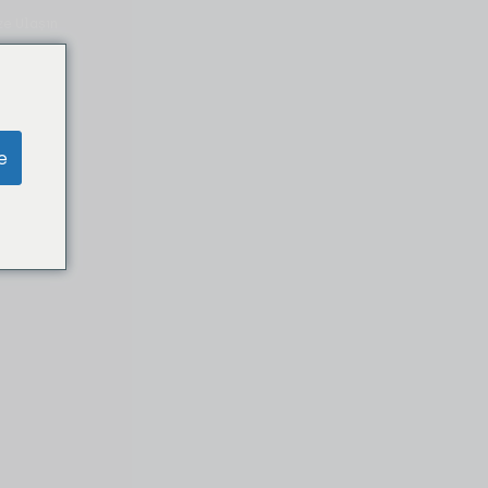
ze Ulaşın
e