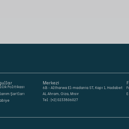
şullar
Merkezi
F
lilik Politikası
6B - Altharwa El-madania ST, Kapı 1, Hadabet
F
lanım Şartları
AL Ahram, Giza, Mısır
E
Tel : (+2) 0233806027
abiye