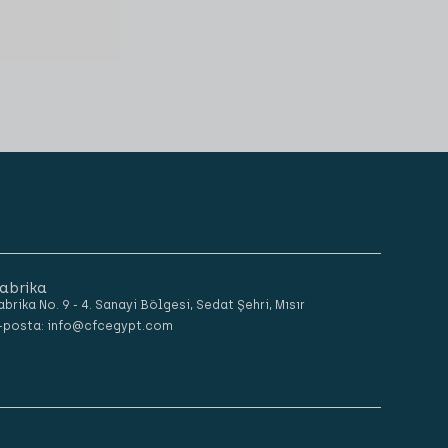
abrika
abrika No. 9 - 4. Sanayi Bölgesi, Sedat Şehri, Mısır
-posta: info@cfcegypt.com