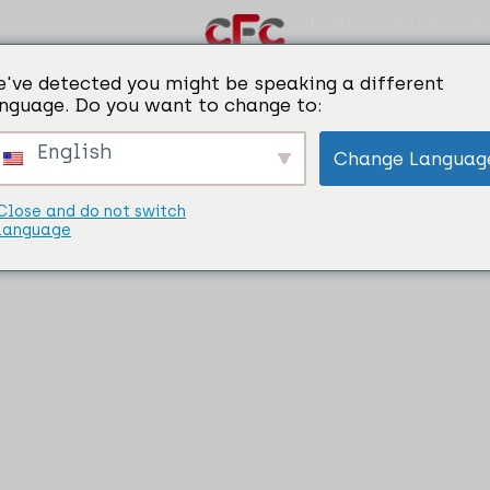
Haberler
Kariyer
Bi
ik
've detected you might be speaking a different
nguage. Do you want to change to:
English
Change Languag
Close and do not switch
language