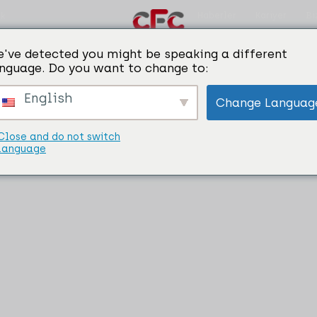
Haberler
Kariyer
Bi
ik
've detected you might be speaking a different
nguage. Do you want to change to:
English
Change Languag
Close and do not switch
language