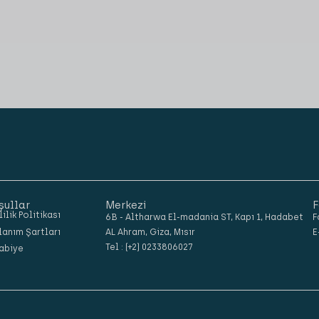
şullar
Merkezi
F
lilik Politikası
6B - Altharwa El-madania ST, Kapı 1, Hadabet
F
lanım Şartları
AL Ahram, Giza, Mısır
E
Tel : (+2) 0233806027
abiye