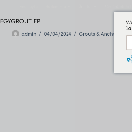
Ana sayfa
Hakkımızda
Ürünler
Sürdürülebilirl
EGYGROUT EP
We
la
admin
04/04/2024
Grouts & Anchors