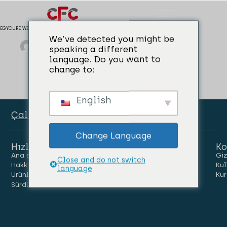
EGYCURE WB
We've detected you might be
admin
04/04/2024
Yüzey İşlem
speaking a different
language. Do you want to
change to:
English
Çalışan Portalı
Change Language
Hızlı Linkler
Ko
Ana sayfa
İnsanlar
Kariyer
Giz
Close and do not switch
Hakkımızda
Haberler
Bize Ulaşın
Kul
language
Ürünler
Kur
Sürdürülebilirlik