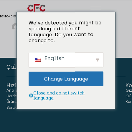
EGYBOND EP
We've detected you might be
admin
04/04/2024
Beton Onarımı
speaking a different
language. Do you want to
change to:
English
Çalışan Portalı
Change Language
Hızlı Linkler
Ko
Ana sayfa
İnsanlar
Kariyer
Giz
Close and do not switch
Hakkımızda
Haberler
Bize Ulaşın
Kul
language
Ürünler
Kur
Sürdürülebilirlik