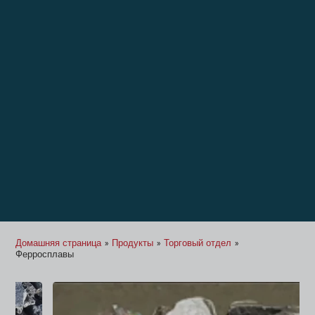
Домашняя страница
»
Продукты
»
Торговый отдел
»
Ферросплавы