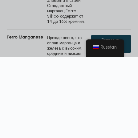
элемента в стали.
Стандартный
марганец Ferro
Silico содержит от
14 до 16% кремния.
Ferro Manganese
Прежде всего, это
Запросить
сплав марганца и
техническое
Russian
описание
железа с высоким,
средним и низким
содержанием
углерода.
Марганец улучшает
прочность на
разрыв,
обрабатываемость,
ударную вязкость,
твердость и
устойчивость к
истиранию. Он
также вступает в
реакцию с
оставшейся серой в
стали и, таким
образом,
предотвращает