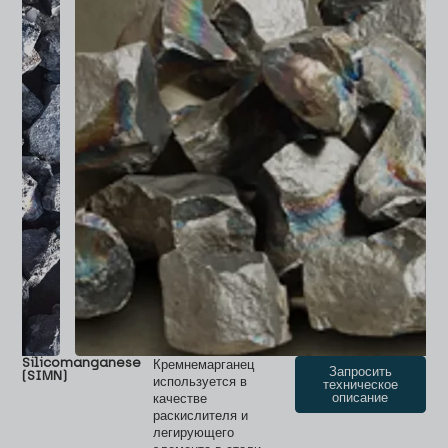
Silicomanganese
Кремнемарганец
Запросить
(SIMN)
используется в
техническое
описание
качестве
раскислителя и
легирующего