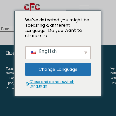
Categories:
Флюс для чистки стенок печи
We've detected you might be
speaking a different
language. Do you want to
change to:
English
Портал сотрудников
Быстрые ссылки
Ус
Change Language
Домашняя страница
Люди
Карьера
пол
О нас
Новости
Связаться с нами
Усл
Close and do not switch
Продукты
Печ
language
Устойчивое развитие