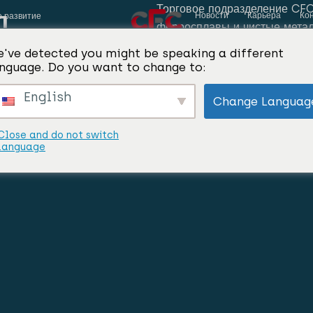
л
Торговое подразделение CFC 
Новости
Карьера
Ко
е развитие
ферросплавы и чистые металл
улучшающие такие свойства 
've detected you might be speaking a different
стойкость.
nguage. Do you want to change to:
English
Change Languag
Close and do not switch
language