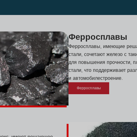
Ферросплавы
Ферросплавы, имеющие реша
стали, сочетают железо с та
для повышения прочности, пл
стали, что поддерживает разл
и автомобилестроение.
Ферросплавы
и кокс, имеют решающее