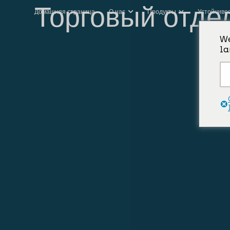
Торговый отде
Домашняя страница
О нас
Продукты
Устойчиво
We
la