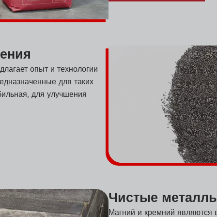
шения
длагает опыт и технологии
редназначенные для таких
бильная, для улучшения
Чистые металл
Магний и кремний являются 