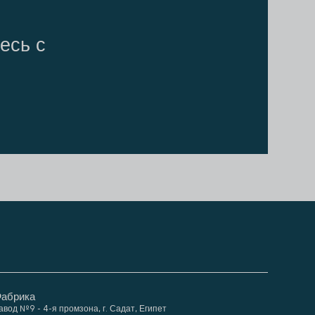
есь с
абрика
авод №9 - 4-я промзона, г. Садат, Египет