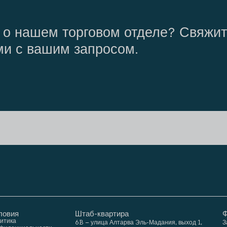
 о нашем торговом отделе? Свяжит
ми с вашим запросом.
ловия
Штаб-квартира
Ф
итика
6B – улица Алтарва Эль-Мадания, выход 1,
З