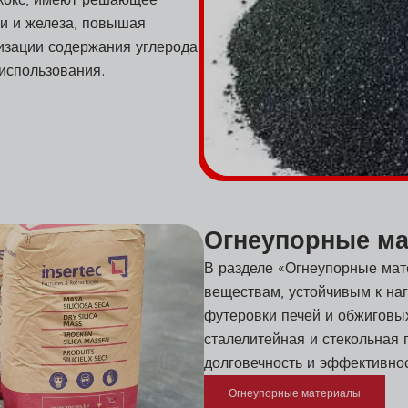
ли и железа, повышая
мизации содержания углерода
использования.
Огнеупорные м
В разделе «Огнеупорные мат
веществам, устойчивым к наг
футеровки печей и обжиговых
сталелитейная и стекольная
долговечность и эффективно
Огнеупорные материалы