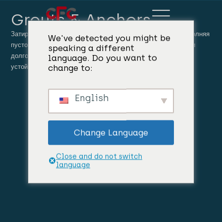
Grouts & Anchors
Затирки и анкеры повышают устойчивость конструкции, заполняя
We've detected you might be
пустоты и закрепляя элементы, обеспечивая безопасность и
speaking a different
долговечность при строительстве и ремонте, а также
language. Do you want to
change to:
устойчивость к факторам окружающей среды.
English
Change Language
Close and do not switch
language