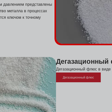
им давлением представлены
тво металла в процессах
тся ключом к точному
Дегазационный
Дегазационный флюс в виде
Дегазационный флюс