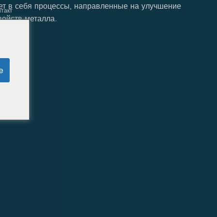
т в себя процессы, направленные на улучшение
нтакт
войств металла.
e