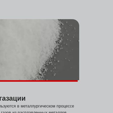
газации
льзуются в металлургическом процессе
 газов из расплавленных металлов.