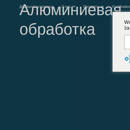
Алюминиевая
Домашняя страница
О нас
Продукты
Устойчиво
We
обработка
la