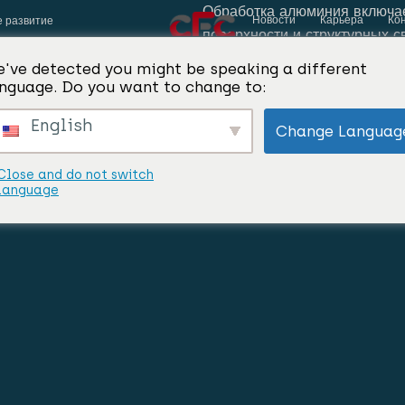
Обработка алюминия включае
Новости
Карьера
Ко
е развитие
поверхности и структурных с
've detected you might be speaking a different
nguage. Do you want to change to:
English
Change Languag
Close and do not switch
language