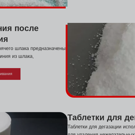
ния после
ия
рячего шлака предназначены
иния из шлака,
ривания
Таблетки для де
Таблетки для дегазации испо
для удаления нежелательных