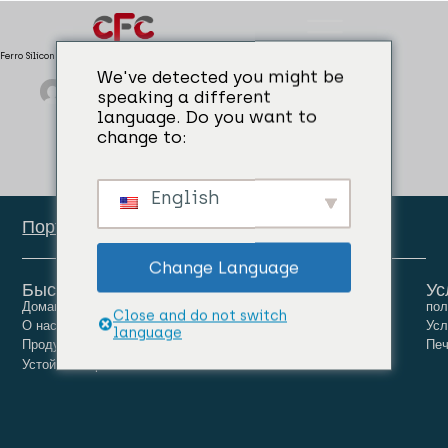
Ferro Silicon
We've detected you might be
admin
04/04/2024
Ферросплавы
speaking a different
language. Do you want to
change to:
English
Портал сотрудников
Change Language
Быстрые ссылки
Ус
Домашняя страница
Люди
Карьера
пол
Close and do not switch
О нас
Новости
Связаться с нами
Усл
language
Продукты
Печ
Устойчивое развитие