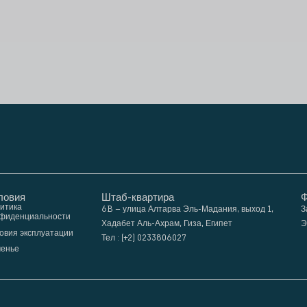
ловия
Штаб-квартира
Ф
итика
6B – улица Алтарва Эль-Мадания, выход 1,
З
фиденциальности
Хадабет Аль-Ахрам, Гиза, Египет
Э
овия эксплуатации
Тел : (+2) 0233806027
ченье