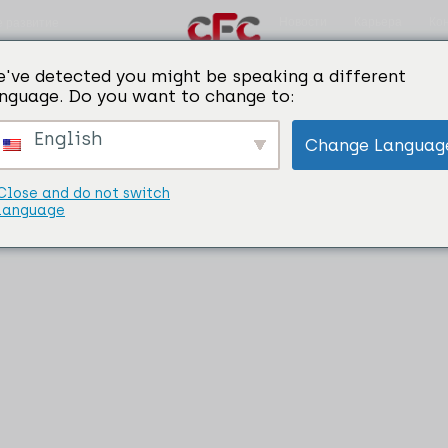
Новости
Карьера
Ко
е развитие
крывающие, дроссирующие, очищающие флю
've detected you might be speaking a different
nguage. Do you want to change to:
English
Change Languag
Close and do not switch
language