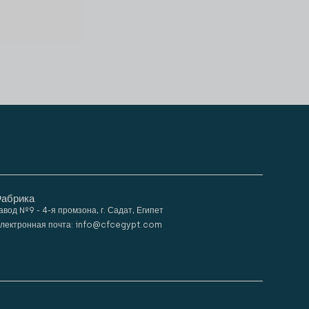
абрика
авод №9 - 4-я промзона, г. Садат, Египет
лектронная почта: info@cfcegypt.com