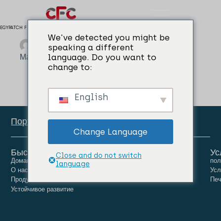
EGYPATCH F
We've detected you might be
admin
01/04/2024
speaking a different
Материал для ремонта
language. Do you want to
change to:
English
Портал сотрудников
Change Language
Быстрые ссылки
Ус
Close and do not switch
Домашняя страница
Люди
Карьера
пол
language
О нас
Новости
Связаться с нами
Усл
Продукты
Печ
Устойчивое развитие