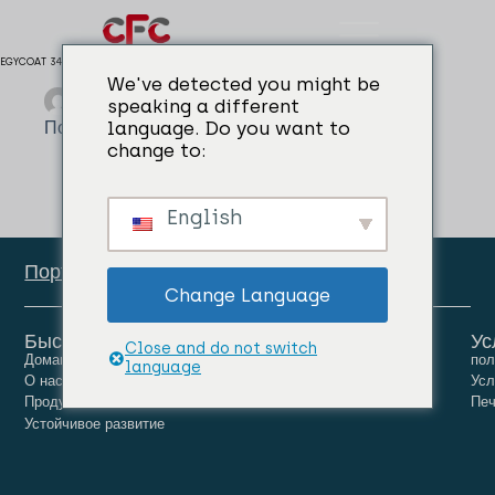
EGYCOAT 345
We've detected you might be
admin
01/04/2024
speaking a different
Покрытия для погружения
language. Do you want to
change to:
English
Портал сотрудников
Change Language
Быстрые ссылки
Ус
Close and do not switch
Домашняя страница
Люди
Карьера
пол
language
О нас
Новости
Связаться с нами
Усл
Продукты
Печ
Устойчивое развитие