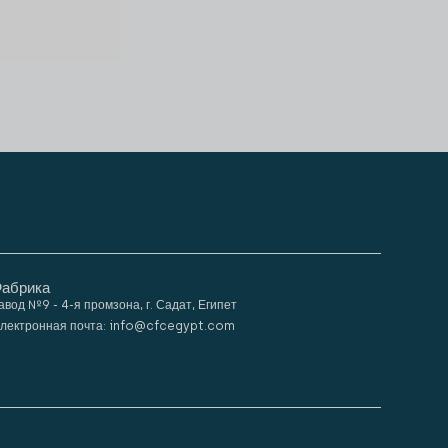
абрика
авод №9 - 4-я промзона, г. Садат, Египет
лектронная почта: info@cfcegypt.com