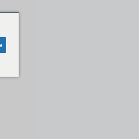
нтакт
e