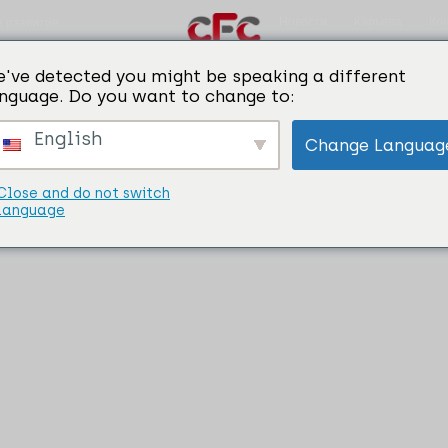
Новости
Карьера
Ко
е развитие
've detected you might be speaking a different
nguage. Do you want to change to:
English
Change Languag
Close and do not switch
language