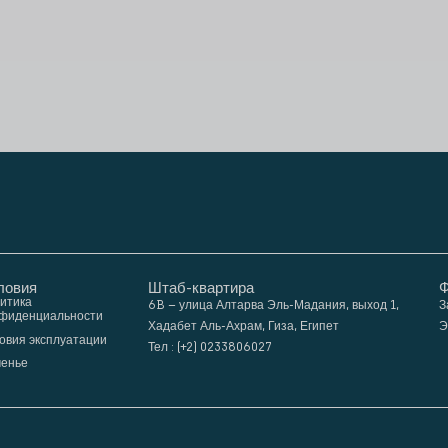
ловия
Штаб-квартира
Ф
итика
6B – улица Алтарва Эль-Мадания, выход 1,
З
фиденциальности
Хадабет Аль-Ахрам, Гиза, Египет
Э
овия эксплуатации
Тел : (+2) 0233806027
ченье