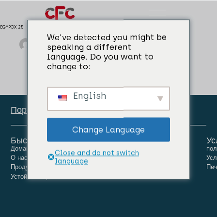
EGYPOX 25
We've detected you might be
admin
04/04/2024
Гидроизоляция
speaking a different
language. Do you want to
change to:
English
Портал сотрудников
Change Language
Быстрые ссылки
Ус
Домашняя страница
Люди
Карьера
пол
Close and do not switch
О нас
Новости
Связаться с нами
Усл
language
Продукты
Печ
Устойчивое развитие