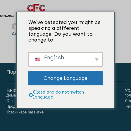
EGYPAND-X
We've detected you might be
admin
04/04/2024
speaking a different
Admixtures for Mortar & Concrete
language. Do you want to
change to:
English
Портал сотрудников
Change Language
Быстрые ссылки
Ус
Close and do not switch
Домашняя страница
Люди
Карьера
пол
language
О нас
Новости
Связаться с нами
Усл
Продукты
Печ
Устойчивое развитие