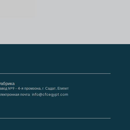
абрика
авод №9 - 4-я промзона, г. Садат, Египет
лектронная почта: info@cfcegypt.com