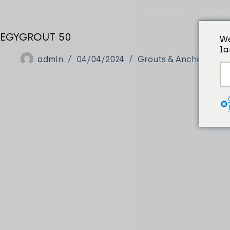
Домашняя страница
О нас
Продукты
Устойчиво
EGYGROUT 50
We
la
admin
04/04/2024
Grouts & Anchors