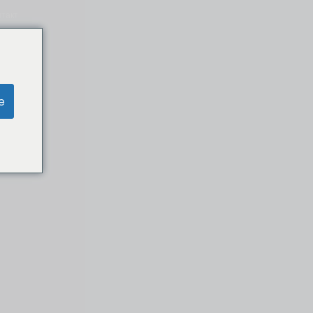
нтакт
e