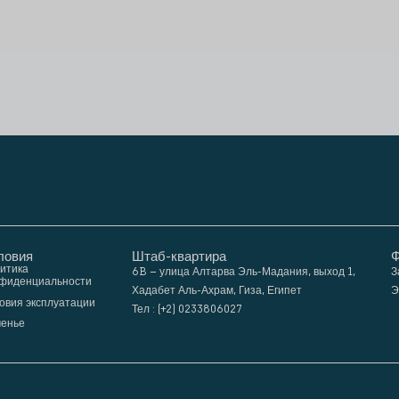
ловия
Штаб-квартира
Ф
итика
6B – улица Алтарва Эль-Мадания, выход 1,
З
фиденциальности
Хадабет Аль-Ахрам, Гиза, Египет
Э
овия эксплуатации
Тел : (+2) 0233806027
ченье