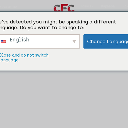
Новости
Карьера
Ко
е развитие
've detected you might be speaking a different
nguage. Do you want to change to:
English
Change Languag
Close and do not switch
language