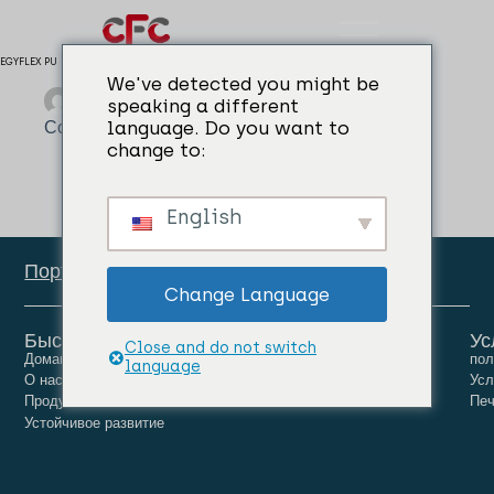
EGYFLEX PU
We've detected you might be
admin
04/04/2024
speaking a different
Совместный герметик
language. Do you want to
change to:
English
Портал сотрудников
Change Language
Быстрые ссылки
Ус
Close and do not switch
Домашняя страница
Люди
Карьера
пол
language
О нас
Новости
Связаться с нами
Усл
Продукты
Печ
Устойчивое развитие