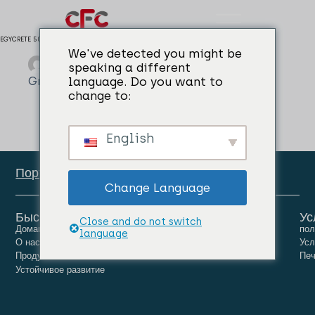
EGYCRETE 500
We've detected you might be
admin
04/04/2024
speaking a different
Grouts & Anchors
language. Do you want to
change to:
English
Портал сотрудников
Change Language
Быстрые ссылки
Ус
Close and do not switch
Домашняя страница
Люди
Карьера
пол
language
О нас
Новости
Связаться с нами
Усл
Продукты
Печ
Устойчивое развитие