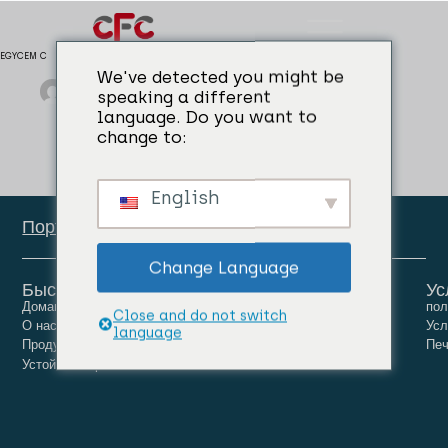
EGYCEM C
We've detected you might be
admin
04/04/2024
Ремонт бетона
speaking a different
language. Do you want to
change to:
English
Портал сотрудников
Change Language
Быстрые ссылки
Ус
Домашняя страница
Люди
Карьера
пол
Close and do not switch
О нас
Новости
Связаться с нами
Усл
language
Продукты
Печ
Устойчивое развитие