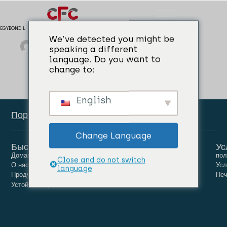
EGYBOND L
We've detected you might be
admin
04/04/2024
Ремонт бетона
speaking a different
language. Do you want to
change to:
English
Портал сотрудников
Change Language
Быстрые ссылки
Ус
Домашняя страница
Люди
Карьера
пол
Close and do not switch
О нас
Новости
Связаться с нами
Усл
language
Продукты
Печ
Устойчивое развитие