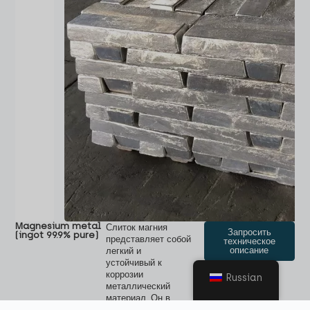
Magnesium metal
Слиток магния
Запросить
(ingot 99.9% pure)
представляет собой
техническое
описание
легкий и
устойчивый к
коррозии
Russian
металлический
материал. Он в
основном