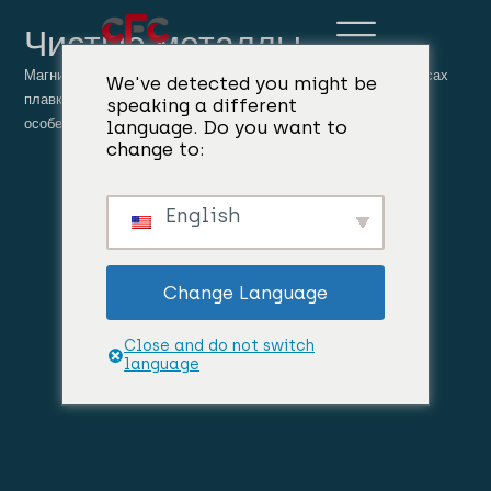
Чистые металлы
Магний и кремний являются важными элементами в процессах
We've detected you might be
плавки алюминия, улучшая свойства конечных сплавов,
speaking a different
особенно сплава 6063 для алюминиевых профилей.
language. Do you want to
change to:
English
Change Language
Close and do not switch
language