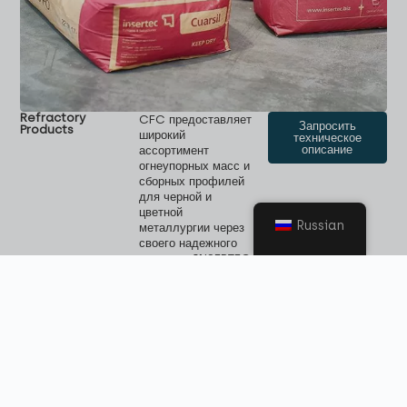
Refractory
CFC предоставляет
Запросить
Products
широкий
техническое
описание
ассортимент
огнеупорных масс и
сборных профилей
для черной и
цветной
Russian
металлургии через
своего надежного
партнера INSERTEC
co, владеющего
кварцитовым
рудником, где
добывается
высококачественны
й минерал.
Ассортимент
продукции
включает, помимо