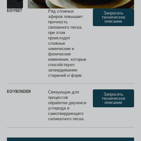
EGYSET
Ряд сложных
Запросить
эфиров повышает
техническое
описание
прочность
связанного песка,
при этом
происходят
сложные
химические и
физические
изменения, которые
способствуют
затвердеванию
стержней и форм.
EGYBINDER
Связующие для
Запросить
процессов
техническое
описание
обработки двуокиси
углерода и
самотвердеющего
силикатного песка.