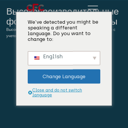
Высокопроизводительные
формовочные материалы
We've detected you might be
speaking a different
Высокоэффективные формовочные материалы разработаны с
language. Do you want to
учетом жестких условий процессов литья и формования.
change to:
English
Change Language
Close and do not switch
language