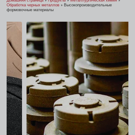
Домашняя страница
»
Продукты
»
Металлургическая химия
»
Обработка черных металлов
»
Высокопроизводительные
формовочные материалы